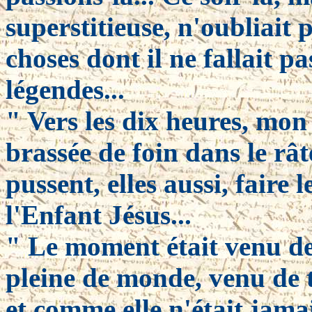
superstitieuse, n'oubliait
choses dont il ne fallait p
légendes...
" Vers les dix heures, mon 
brassée de foin dans le rât
pussent, elles aussi, faire l
l'Enfant Jésus...
" Le moment était venu de p
pleine de monde, venu de t
et comme elle n'était jama