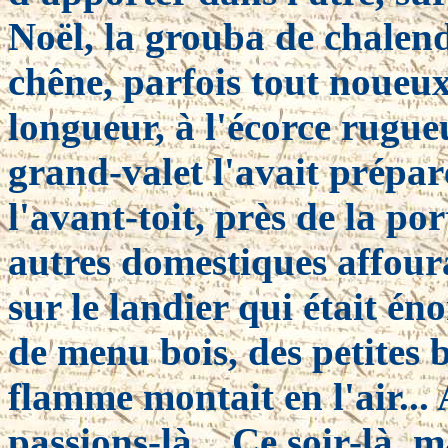
Noël, la grouba de chalend
chêne, parfois tout noueux
longueur, à l'écorce rugue
grand-valet l'avait prépar
l'avant-toit, près de la po
autres domestiques affourai
sur le landier qui était é
de menu bois, des petites b
flamme montait en l'air..
passions-là... Ce soir-là, 