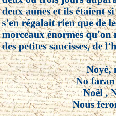
deux aunes et ils étaient s
s'en régalait rien que de l
morceaux énormes qu'on me
des petites saucisses, de l'
Noyé, 
No faran 
Noël , 
Nous feron